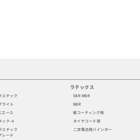
ラテックス
ラスチック
SBR MBR
ブライト
NBR
ニエース
紙コーティング用
タック-A
タイヤコード用
ラスチック
二次電池用バインダー
グレード