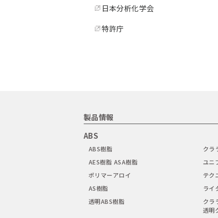
日本分析化学会
特許庁
製品情報
ABS
ABS樹脂
クラ
AES樹脂 ASA樹脂
ユニ
ポリマーアロイ
テク
AS樹脂
ライ
透明ABS樹脂
クラ
透明