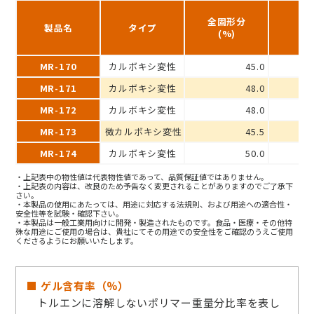
全固形分
製品名
タイプ
p
(%)
MR-170
カルボキシ変性
45.0
MR-171
カルボキシ変性
48.0
MR-172
カルボキシ変性
48.0
MR-173
微カルボキシ変性
45.5
MR-174
カルボキシ変性
50.0
・上記表中の物性値は代表物性値であって、品質保証値ではありません。
・上記表の内容は、改良のため予告なく変更されることがありますのでご了承下
さい。
・本製品の使用にあたっては、用途に対応する法規則、および用途への適合性・
安全性等を試験・確認下さい。
・本製品は一般工業用向けに開発・製造されたものです。食品・医療・その他特
殊な用途にご使用の場合は、貴社にてその用途での安全性をご確認のうえご使用
くださるようにお願いいたします。
■ ゲル含有率（%）
トルエンに溶解しないポリマー重量分比率を表し