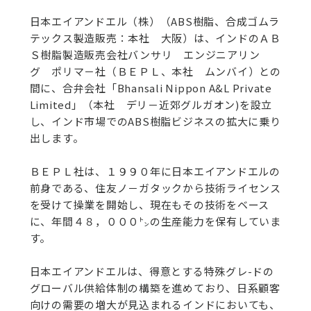
日本エイアンドエル（株）（ABS樹脂、合成ゴムラ
テックス製造販売：本社 大阪）は、インドのＡＢ
Ｓ樹脂製造販売会社バンサリ エンジニアリン
グ ポリマ－社（ＢＥＰＬ、本社 ムンバイ）との
間に、合弁会社「Bhansali Nippon A&L Private
Limited」（本社 デリ－近郊グルガオン)を設立
し、インド市場でのABS樹脂ビジネスの拡大に乗り
出します。
ＢＥＰＬ社は、１９９０年に日本エイアンドエルの
前身である、住友ノ－ガタックから技術ライセンス
を受けて操業を開始し、現在もその技術をベース
に、年間４８，０００㌧の生産能力を保有していま
す。
日本エイアンドエルは、得意とする特殊グレ-ドの
グローバル供給体制の構築を進めており、日系顧客
向けの需要の増大が見込まれるインドにおいても、