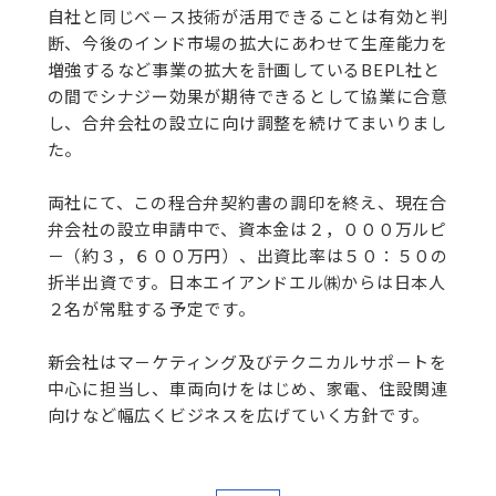
自社と同じベ－ス技術が活用できることは有効と判
断、今後のインド市場の拡大にあわせて生産能力を
増強するなど事業の拡大を計画しているBEPL社と
の間でシナジー効果が期待できるとして協業に合意
し、合弁会社の設立に向け調整を続けてまいりまし
た。
両社にて、この程合弁契約書の調印を終え、現在合
弁会社の設立申請中で、資本金は２，０００万ルピ
－（約３，６００万円）、出資比率は５０：５０の
折半出資です。日本エイアンドエル㈱からは日本人
２名が常駐する予定です。
新会社はマ－ケティング及びテクニカルサポ－トを
中心に担当し、車両向けをはじめ、家電、住設関連
向けなど幅広くビジネスを広げていく方針です。