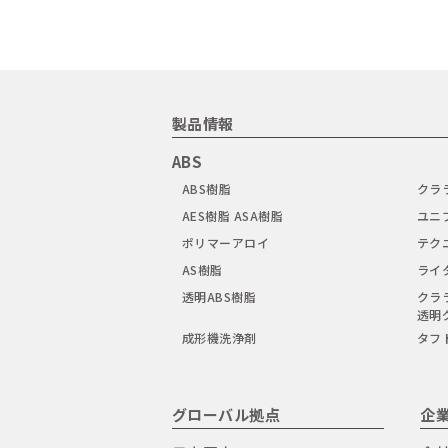
製品情報
ABS
ABS樹脂
クラ
AES樹脂 ASA樹脂
ユニ
ポリマーアロイ
テク
AS樹脂
ライ
透明ABS樹脂
クラ
透明
成形機洗浄剤
タフ
グローバル拠点
企